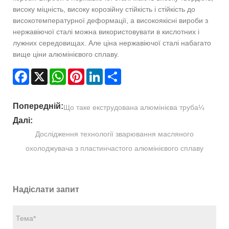
високу міцність, високу корозійну стійкість і стійкість до
високотемпературної деформації, а високоякісні вироби з
нержавіючої сталі можна використовувати в кислотних і
лужних середовищах. Але ціна нержавіючої сталі набагато
вище ціни алюмінієвого сплаву.
Facebook
X
WhatsApp
Pinterest
LinkedIn
Share
Попередній:
Що таке екструдована алюмінієва труба¼
Далі:
Дослідження технології зварювання масляного
охолоджувача з пластинчастого алюмінієвого сплаву
Надіслати запит