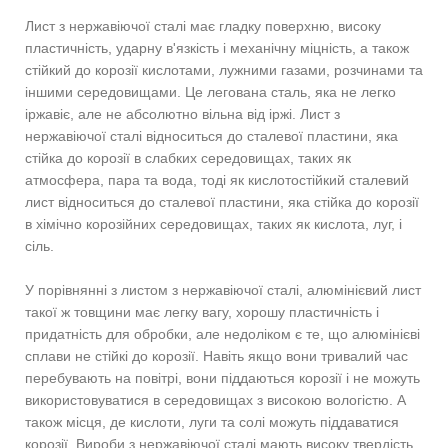
Лист з нержавіючої сталі має гладку поверхню, високу
пластичність, ударну в'язкість і механічну міцність, а також
стійкий до корозії кислотами, лужними газами, розчинами та
іншими середовищами. Це легована сталь, яка не легко
іржавіє, але не абсолютно вільна від іржі. Лист з
нержавіючої сталі відноситься до сталевої пластини, яка
стійка до корозії в слабких середовищах, таких як
атмосфера, пара та вода, тоді як кислотостійкий сталевий
лист відноситься до сталевої пластини, яка стійка до корозії
в хімічно корозійних середовищах, таких як кислота, луг, і
сіль.
У порівнянні з листом з нержавіючої сталі, алюмінієвий лист
такої ж товщини має легку вагу, хорошу пластичність і
придатність для обробки, але недоліком є ​​те, що алюмінієві
сплави не стійкі до корозії. Навіть якщо вони тривалий час
перебувають на повітрі, вони піддаються корозії і не можуть
використовуватися в середовищах з високою вологістю. А
також місця, де кислоти, луги та солі можуть піддаватися
корозії. Вироби з нержавіючої сталі мають високу твердість,