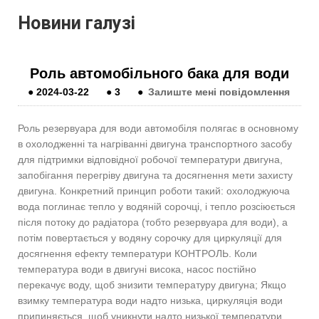
Новини галузі
Роль автомобільного бака для води
●
2024-03-22
●
3
●
Залиште мені повідомлення
Роль резервуара для води автомобіля полягає в основному
в охолодженні та нагріванні двигуна транспортного засобу
для підтримки відповідної робочої температури двигуна,
запобігання перегріву двигуна та досягнення мети захисту
двигуна. Конкретний принцип роботи такий: охолоджуюча
вода поглинає тепло у водяній сорочці, і тепло розсіюється
після потоку до радіатора (тобто резервуара для води), а
потім повертається у водяну сорочку для циркуляції для
досягнення ефекту температури КОНТРОЛЬ. Коли
температура води в двигуні висока, насос постійно
перекачує воду, щоб знизити температуру двигуна; Якщо
взимку температура води надто низька, циркуляція води
припиняється, щоб уникнути надто низької температури