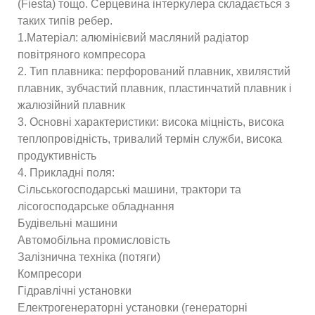
(Fiesta) тощо. Серцевина інтеркулера складається з
таких типів ребер.
1.Матеріал: алюмінієвий масляний радіатор
повітряного компресора
2. Тип плавника: перфорований плавник, хвилястий
плавник, зубчастий плавник, пластинчатий плавник і
жалюзійний плавник
3. Основні характеристики: висока міцність, висока
теплопровідність, тривалий термін служби, висока
продуктивність
4. Прикладні поля:
Сільськогосподарські машини, трактори та
лісогосподарське обладнання
Будівельні машини
Автомобільна промисловість
Залізнична техніка (потяги)
Компресори
Гідравлічні установки
Електрогенераторні установки (генераторні