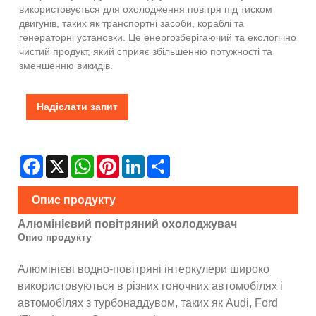
використовується для охолодження повітря під тиском
двигунів, таких як транспортні засоби, кораблі та
генераторні установки. Це енергозберігаючий та екологічно
чистий продукт, який сприяє збільшенню потужності та
зменшенню викидів.
Надіслати запит
Facebook
X
WhatsApp
Pinterest
LinkedIn
Share
Опис продукту
Алюмінієвий повітряний охолоджувач
Опис продукту
Алюмінієві водно-повітряні інтеркулери широко
використовуються в різних гоночних автомобілях і
автомобілях з турбонаддувом, таких як Audi, Ford