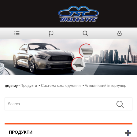
>
Продукти
>
Система охолодження
>
Алюмінієвий інтеркулер
додому
ПРОДУКТИ