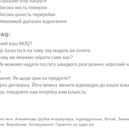
 Хороший опір напруги
 Висока якість поверхні
 Висока цінність переробки
 Невеликий діапазон відхилення
FAQ:
Який ваш MOQ?
Це базується на тому, яку модель ви хочете.
Чому ми можемо обрати саме вас?
Ми можемо надати послугу швидкого реагування, короткий 
.
ання: Як щодо ціни на продукти?
Ціна договірна. Його можна змінити відповідно до вашої кільк
ка, повідомте нам потрібну вам кількість.
чі теги: Алюмінієва трубка інтеркулера, Індивідуальна, Китай, Зниж
ок, Виробники, Котирування, Гарантія на один рік