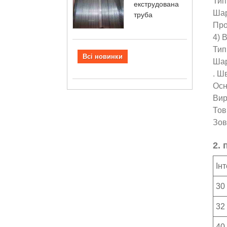
Тип
екструдована
Шар
труба
Про
4) 
Тип
Всі новинки
Шар
. Ш
Осн
Вир
Тов
Зов
2. 
Ін
30 
32 
40 