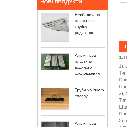
НОВІ ПРОДУКТИ
Необолочена
алюмінієва
трубка
радіатора
Алюмінієва
1.Т
пластина
1),
водяного
Тип
охолодження
Пок
Про
Труби з мідного
2),
сплаву
Тип
Шар
Про
3),
Алюмінієва