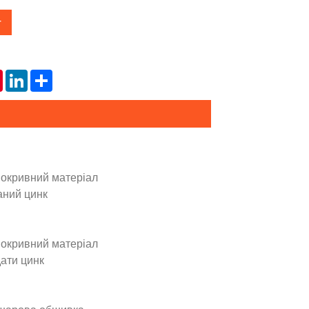
т
tsApp
Pinterest
LinkedIn
Share
покривний матеріал
аний цинк
покривний матеріал
ати цинк