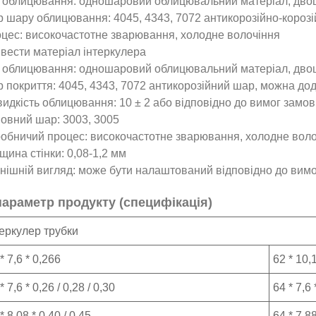
 облицювання: одношаровий облицювальний матеріал, дв
 шару облицювання: 4045, 4343, 7072 антикорозійно-короз
цес: високочастотне зварювання, холодне волочіння
Ввести матеріал інтеркулера
 облицювання: одношаровий облицювальний матеріал, двош
 покриття: 4045, 4343, 7072 антикорозійний шар, можна дод
видкість облицювання: 10 ± 2 або відповідно до вимог замо
овний шар: 3003, 3005
обничий процес: високочастотне зварювання, холодне воло
щина стінки: 0,08-1,2 мм
нішній вигляд: може бути налаштований відповідно до вимо
параметр продукту (специфікація)
теркулер трубки
* 7,6 * 0,266
62 * 10,1
* 7,6 * 0,26 / 0,28 / 0,30
64 * 7,6 
* 8,08 * 0,40 / 0,45
64 * 7,88