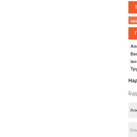
кв
П
Ал
Ек
Ін
Тр
Над
Буд