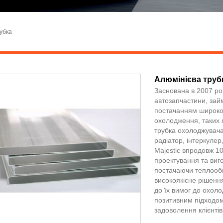
убка
Алюмінієва труб
Заснована в 2007 роц
автозапчастини, зай
постачанням широког
охолодження, таких 
трубка охолоджувача
радіатор, інтеркулер
Majestic впродовж 10
проектування та виг
постачаючи теплооб
високоякісне рішенн
до їх вимог до охол
позитивним підходом
задоволення клієнтів