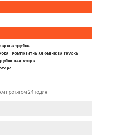
варена трубка
убка
Композитна алюмінієва трубка
Трубка радіатора
атора
ам протягом 24 годин.