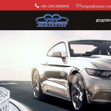
+86-13813088845
kingda@njmjst.co
ДОДОМ