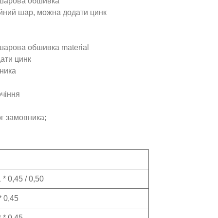
ошарова обшивка
ійний шар, можна додати цинк
арова обшивка material
ати цинк
вника
чіння
г замовника;
 * 0,45 / 0,50
* 0,45
 * 0,45