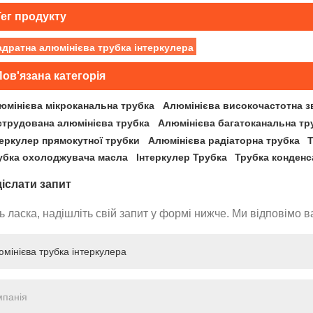
Тег продукту
адратна алюмінієва трубка інтеркулера
ов'язана категорія
юмінієва мікроканальна трубка
Алюмінієва високочастотна з
струдована алюмінієва трубка
Алюмінієва багатоканальна тр
теркулер прямокутної трубки
Алюмінієва радіаторна трубка
убка охолоджувача масла
Інтеркулер Трубка
Трубка конденс
іслати запит
ь ласка, надішліть свій запит у формі нижче. Ми відповімо в