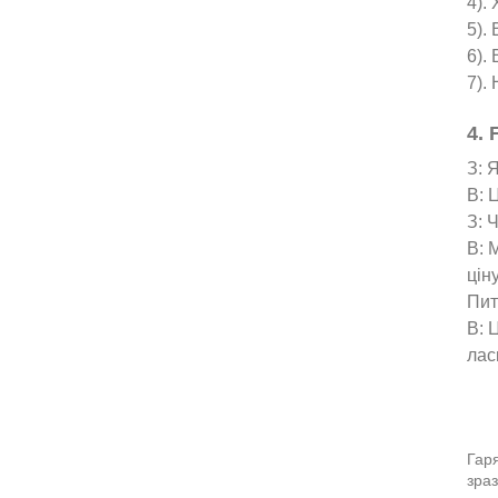
4).
5).
6).
7).
4. 
З: 
В: 
З: 
В: 
ціну
Пит
В: 
лас
Гаря
зраз