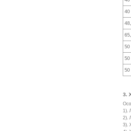
40 
48,
65,
50 
50 
50 
3.
Осо
1).
2).
3).