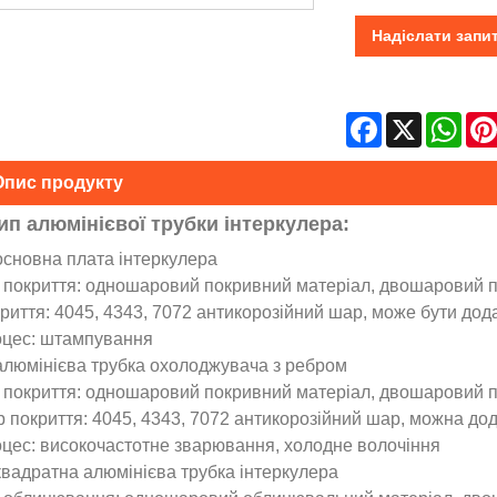
Надіслати запи
Facebook
X
Wha
Опис продукту
ип алюмінієвої трубки інтеркулера:
 основна плата інтеркулера
 покриття: одношаровий покривний матеріал, двошаровий 
риття: 4045, 4343, 7072 антикорозійний шар, може бути дод
цес: штампування
 алюмінієва трубка охолоджувача з ребром
 покриття: одношаровий покривний матеріал, двошаровий 
 покриття: 4045, 4343, 7072 антикорозійний шар, можна дод
цес: високочастотне зварювання, холодне волочіння
 квадратна алюмінієва трубка інтеркулера