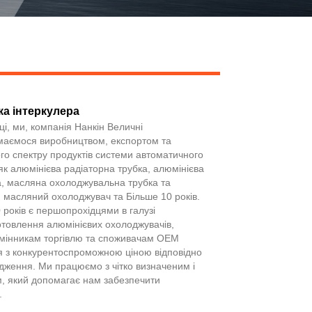
ка інтеркулера
Live
і, ми, компанія Нанкін Величні
маємося виробництвом, експортом та
о спектру продуктів системи автоматичного
як алюмінієва радіаторна трубка, алюмінієва
, масляна охолоджувальна трубка та
, масляний охолоджувач та Більше 10 років.
 років є першопрохідцями в галузі
отовлення алюмінієвих охолоджувачів,
мінникам торгівлю та споживачам ОЕМ
я з конкурентоспроможною ціною відповідно
одження. Ми працюємо з чітко визначеним і
, який допомагає нам забезпечити
.