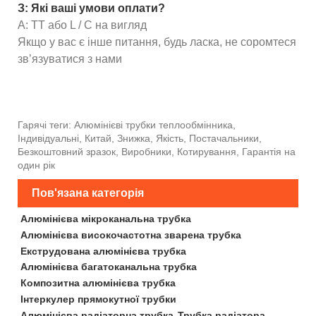
З: Які ваші умови оплати?
A: TT або L / C на вигляд
Якщо у вас є інше питання, будь ласка, не соромтеся
зв’язуватися з нами
Гарячі теги: Алюмінієві трубки теплообмінника,
Індивідуальні, Китай, Знижка, Якість, Постачальники,
Безкоштовний зразок, Виробники, Котирування, Гарантія на
один рік
Пов'язана категорія
Алюмінієва мікроканальна трубка
Алюмінієва високочастотна зварена трубка
Екструдована алюмінієва трубка
Алюмінієва багатоканальна трубка
Композитна алюмінієва трубка
Інтеркулер прямокутної трубки
Алюмінієва радіаторна трубка
Трубка радіатора