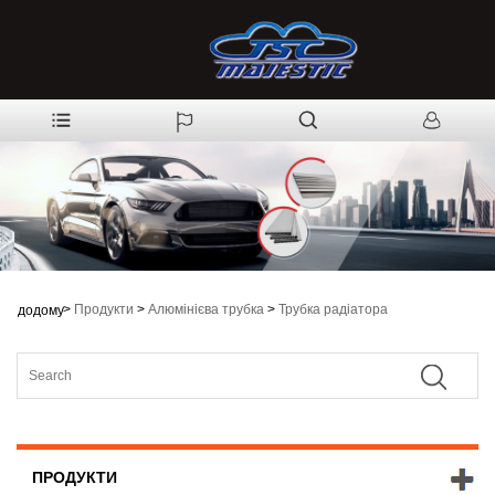
>
Продукти
>
Алюмінієва трубка
>
Трубка радіатора
додому
ПРОДУКТИ