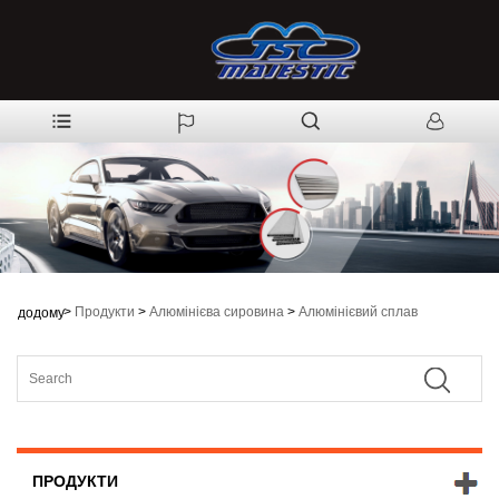
>
Продукти
>
Алюмінієва сировина
>
Алюмінієвий сплав
додому
ПРОДУКТИ