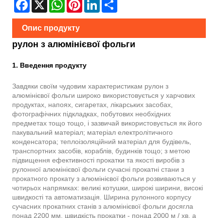
Facebook
X
WhatsApp
Pinterest
LinkedIn
Share
Опис продукту
рулон з алюмінієвої фольги
1. Введення продукту
Завдяки своїм чудовим характеристикам рулон з
алюмінієвої фольги широко використовується у харчових
продуктах, напоях, сигаретах, лікарських засобах,
фотографічних підкладках, побутових необхідних
предметах тощо тощо, і зазвичай використовується як його
пакувальний матеріал; матеріал електролітичного
конденсатора; теплоізоляційний матеріал для будівель,
транспортних засобів, кораблів, будинків тощо; з метою
підвищення ефективності прокатки та якості виробів з
рулонної алюмінієвої фольги сучасні прокатні стани з
прокатного прокату з алюмінієвої фольги розвиваються у
чотирьох напрямках: великі котушки, широкі ширини, високі
швидкості та автоматизація. Ширина рулонного корпусу
сучасних прокатних станів з алюмінієвої фольги досягла
понад 2200 мм, швидкість прокатки - понад 2000 м / хв, а