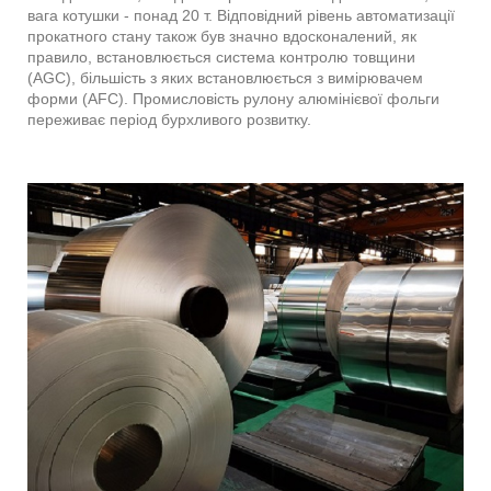
вага котушки - понад 20 т. Відповідний рівень автоматизації
прокатного стану також був значно вдосконалений, як
правило, встановлюється система контролю товщини
(AGC), більшість з яких встановлюється з вимірювачем
форми (AFC). Промисловість рулону алюмінієвої фольги
переживає період бурхливого розвитку.