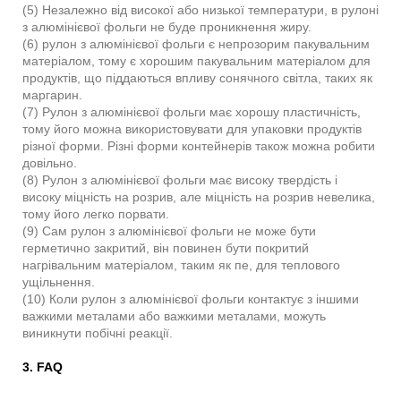
(5) Незалежно від високої або низької температури, в рулоні
з алюмінієвої фольги не буде проникнення жиру.
(6) рулон з алюмінієвої фольги є непрозорим пакувальним
матеріалом, тому є хорошим пакувальним матеріалом для
продуктів, що піддаються впливу сонячного світла, таких як
маргарин.
(7) Рулон з алюмінієвої фольги має хорошу пластичність,
тому його можна використовувати для упаковки продуктів
різної форми. Різні форми контейнерів також можна робити
довільно.
(8) Рулон з алюмінієвої фольги має високу твердість і
високу міцність на розрив, але міцність на розрив невелика,
тому його легко порвати.
(9) Сам рулон з алюмінієвої фольги не може бути
герметично закритий, він повинен бути покритий
нагрівальним матеріалом, таким як пе, для теплового
ущільнення.
(10) Коли рулон з алюмінієвої фольги контактує з іншими
важкими металами або важкими металами, можуть
виникнути побічні реакції.
3. FAQ