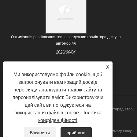
Оптимізація розсіювання тепла сердечника радіатора двигуна
автомобіля
2026/06/04
X
Ми використовуємо файли cookie, щоб
запропонувати вам кращий досвід
перегляду, аналізувати трафік сайту та
персоналізувати вміст. Використовуючи
цей сайт, ви погоджуєтеся на
Авторське право © 2021 Nanjing Majestic Auto Parts Co.,Ltd. - Авторадіатор,
використання файлів cookie.
Політика
конфіденційності
система охолодження - Усі права захищені.
Посилання
Sitemap
RSS
XML
Privacy Policy
Відхиляти
прийняти